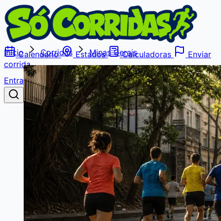
Início
Corridas
Minas Gerais
Calendário
Estados
Calculadoras
Enviar
corrida
Entrar
Buscar