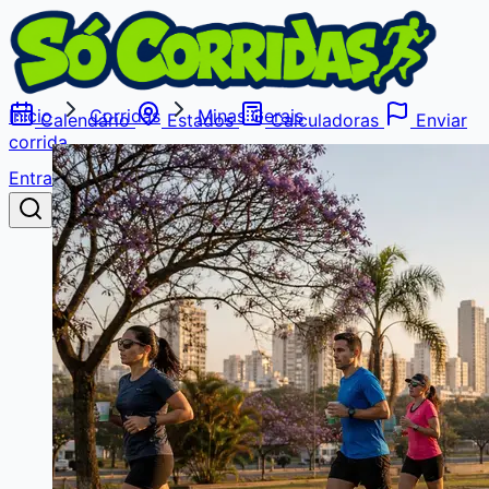
Início
Corridas
Minas Gerais
Calendário
Estados
Calculadoras
Enviar
corrida
Entrar
Buscar