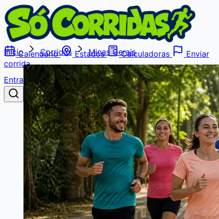
Início
Corridas
Minas Gerais
Calendário
Estados
Calculadoras
Enviar
corrida
Entrar
Buscar