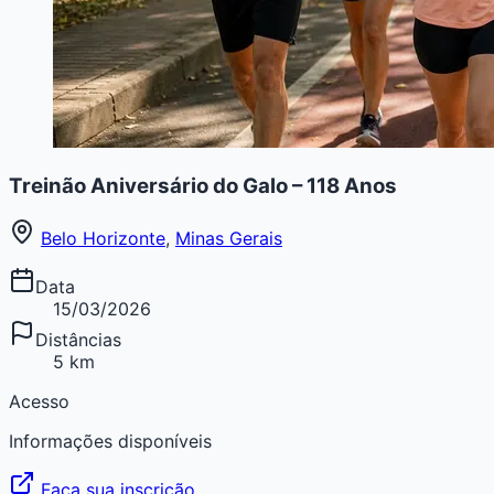
Treinão Aniversário do Galo – 118 Anos
Belo Horizonte
,
Minas Gerais
Data
15/03/2026
Distâncias
5 km
Acesso
Informações disponíveis
Faça sua inscrição