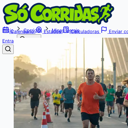
Início
Corridas
Minas Gerais
Calendário
Estados
Calculadoras
Enviar co
Entrar
Buscar