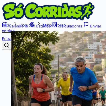
Início
Corridas
Mato Grosso
Calendário
Estados
Calculadoras
Enviar
corrida
Entrar
Buscar