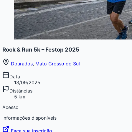
Rock & Run 5k – Festop 2025
Dourados
,
Mato Grosso do Sul
Data
13/09/2025
Distâncias
5 km
Acesso
Informações disponíveis
Faça sua inscrição