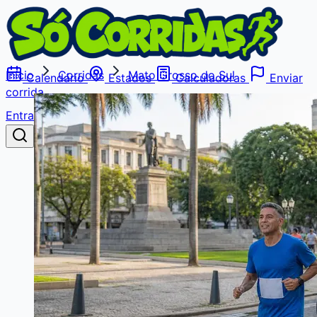
Início
Corridas
Mato Grosso do Sul
Calendário
Estados
Calculadoras
Enviar
corrida
Entrar
Buscar