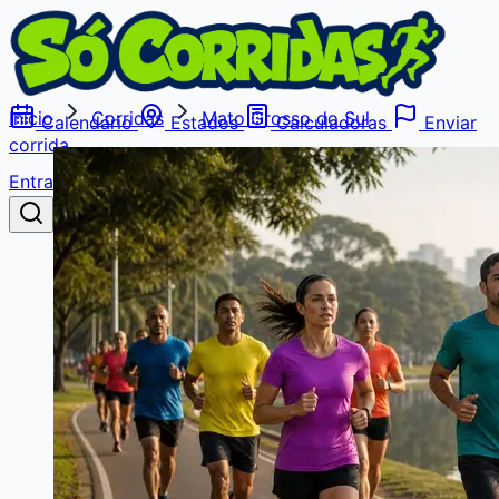
Início
Corridas
Mato Grosso do Sul
Calendário
Estados
Calculadoras
Enviar
corrida
Entrar
Buscar