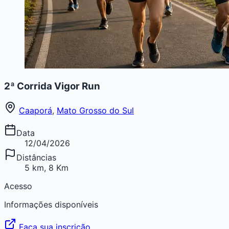
2ª Corrida Vigor Run
Caaporá
,
Mato Grosso do Sul
Data
12/04/2026
Distâncias
5 km, 8 Km
Acesso
Informações disponíveis
Faça sua inscrição