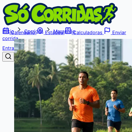
Início
Corridas
Maranhão
Calendário
Estados
Calculadoras
Enviar
corrida
Entrar
Buscar