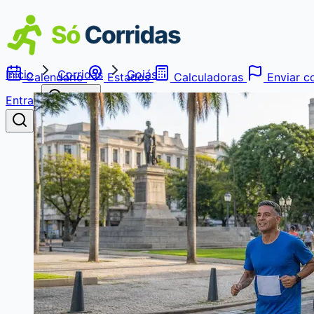
Início
Corridas
Goiás
Calendário
Estados
Calculadoras
Enviar co
Entrar
Buscar