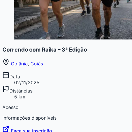
Correndo com Raika – 3ª Edição
Goiânia
,
Goiás
Data
02/11/2025
Distâncias
5 km
Acesso
Informações disponíveis
Faça sua inscrição