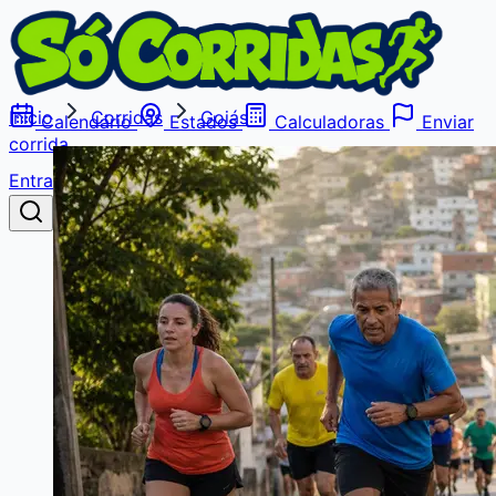
Início
Corridas
Goiás
Calendário
Estados
Calculadoras
Enviar
corrida
Entrar
Buscar