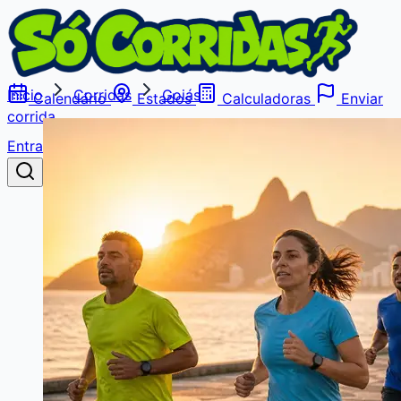
Início
Corridas
Goiás
Calendário
Estados
Calculadoras
Enviar
corrida
Entrar
Buscar