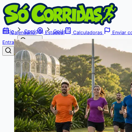
Início
Corridas
Goiás
Calendário
Estados
Calculadoras
Enviar co
Entrar
Buscar