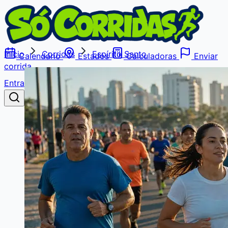
Início
Corridas
Espírito Santo
Calendário
Estados
Calculadoras
Enviar
corrida
Entrar
Buscar