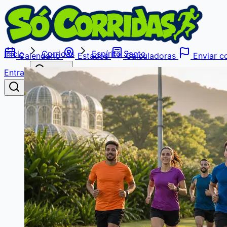
Início
Corridas
Espírito Santo
Calendário
Estados
Calculadoras
Enviar co
Entrar
Buscar