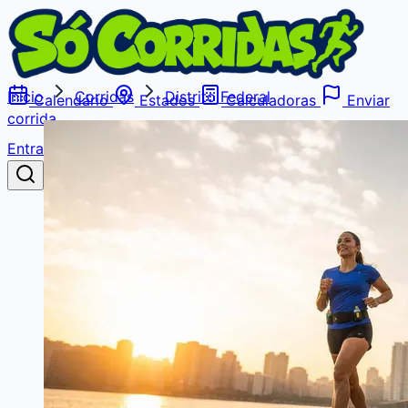
Início
Corridas
Distrito Federal
Calendário
Estados
Calculadoras
Enviar
corrida
Entrar
Buscar