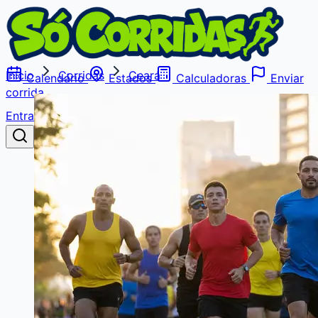
Início
Corridas
Ceará
Calendário
Estados
Calculadoras
Enviar
corrida
Entrar
Buscar