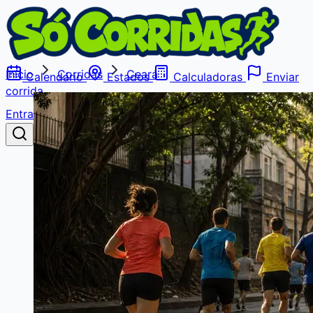
Início
Corridas
Ceará
Calendário
Estados
Calculadoras
Enviar
corrida
Entrar
Buscar