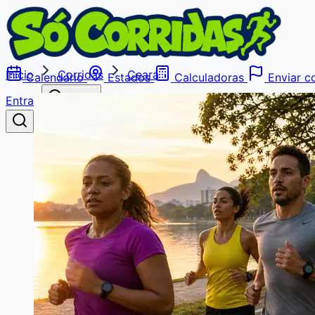
Início
Corridas
Ceará
Calendário
Estados
Calculadoras
Enviar co
Entrar
Buscar