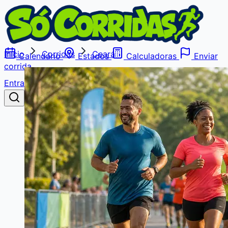
Início
Corridas
Ceará
Calendário
Estados
Calculadoras
Enviar
corrida
Entrar
Buscar