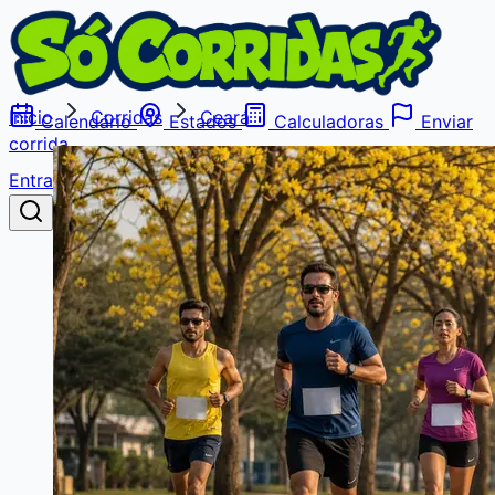
Início
Corridas
Ceará
Calendário
Estados
Calculadoras
Enviar
corrida
Entrar
Buscar