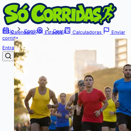
Início
Corridas
Ceará
Calendário
Estados
Calculadoras
Enviar
corrida
Entrar
Buscar