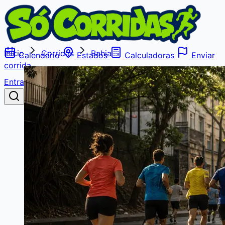
Início
Corridas
Bahia
Calendário
Estados
Calculadoras
Enviar
corrida
Entrar
Buscar