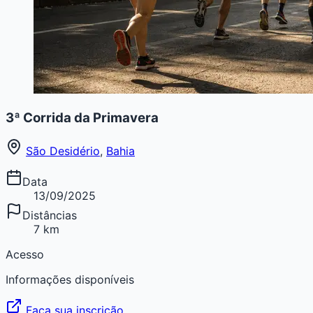
3ª Corrida da Primavera
São Desidério
,
Bahia
Data
13/09/2025
Distâncias
7 km
Acesso
Informações disponíveis
Faça sua inscrição