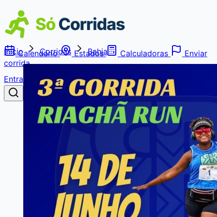
Início
Corridas
Bahia
Calendário
Estados
Calculadoras
Enviar
corrida
Entrar
Buscar