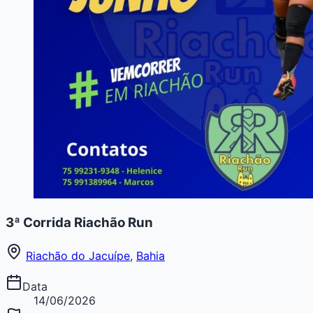
3ª Corrida Riachão Run
Riachão do Jacuípe
,
Bahia
Data
14/06/2026