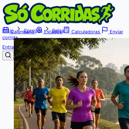
Início
Corridas
Bahia
Calendário
Estados
Calculadoras
Enviar
corrida
Entrar
Buscar