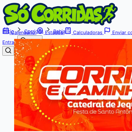
Início
Corridas
Bahia
Calendário
Estados
Calculadoras
Enviar co
Entrar
Buscar