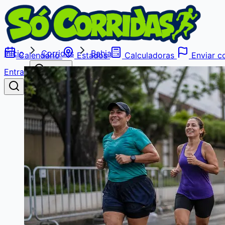
Início
Corridas
Bahia
Calendário
Estados
Calculadoras
Enviar co
Entrar
Buscar