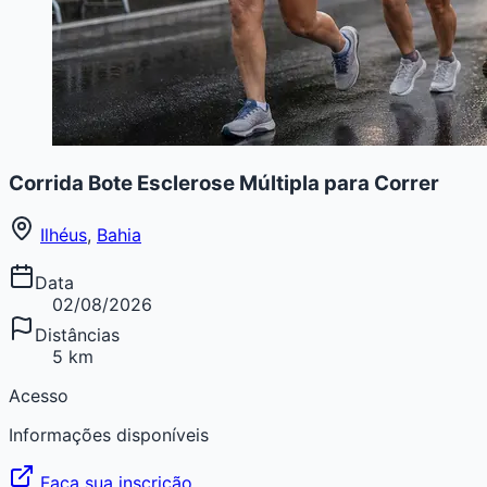
Corrida Bote Esclerose Múltipla para Correr
Ilhéus
,
Bahia
Data
02/08/2026
Distâncias
5 km
Acesso
Informações disponíveis
Faça sua inscrição