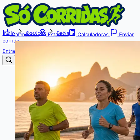
Início
Corridas
Bahia
Calendário
Estados
Calculadoras
Enviar
corrida
Entrar
Buscar