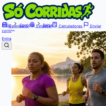
Início
Corridas
Bahia
Calendário
Estados
Calculadoras
Enviar
corrida
Entrar
Buscar