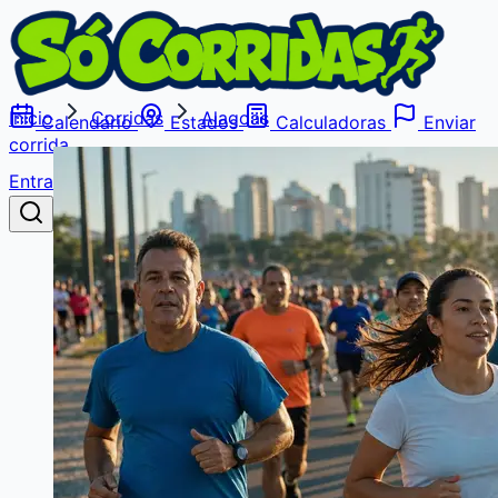
Início
Corridas
Alagoas
Calendário
Estados
Calculadoras
Enviar
corrida
Entrar
Buscar