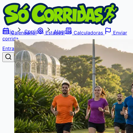
Início
Corridas
Alagoas
Calendário
Estados
Calculadoras
Enviar
corrida
Entrar
Buscar