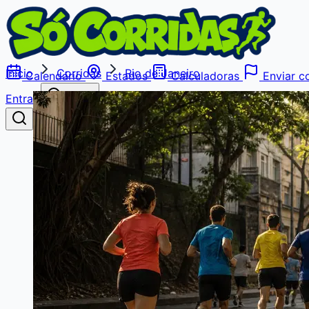
Início
Corridas
Rio de Janeiro
Calendário
Estados
Calculadoras
Enviar co
Entrar
Buscar