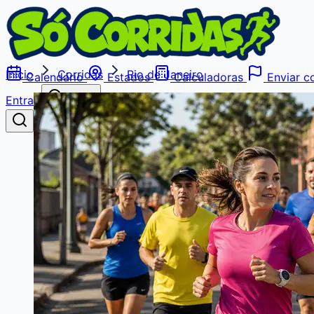
Início
Corridas
Rio de Janeiro
Calendário
Estados
Calculadoras
Enviar co
Entrar
Buscar